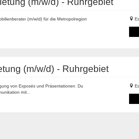
ietung (m/w/d) - Ruhrgebiet
ilienberater (m/w/d) für die Metropolregion
E
tung (m/w/d) - Ruhrgebiet
tigung von Exposés und Präsentationen. Du
E
unikation mit...