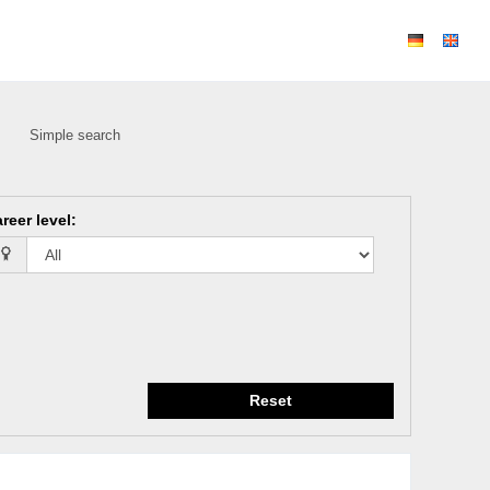
Simple search
reer level
:
Reset